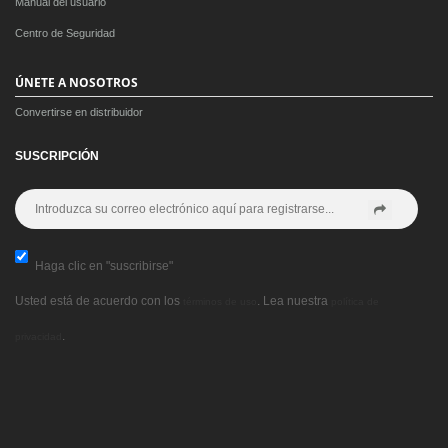
Manual del usuario
Centro de Seguridad
ÚNETE A NOSOTROS
Convertirse en distribuidor
SUSCRIPCIÓN
Haga clic en "suscribirse"
Usted está de acuerdo con los
. Lea nuestra
términos de uso
política de
.
privacidad